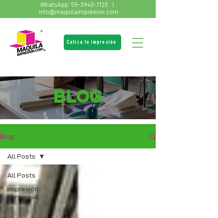
WhatsApp:
55-3940-7120
|
info@maquilaimpresion.com
Cotiza tu impresión
BLOG
Blog
All Posts
All Posts
Impresión
comercial