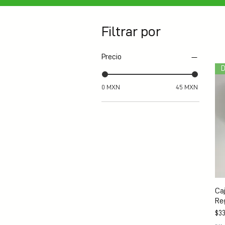
Filtrar por
Precio
D
0 MXN
45 MXN
Ca
Re
Pre
$33