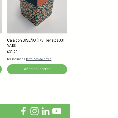
Vista rápida
-
Caja con DISEÑO (175-Regalos001-
VA10)
Precio
$33.90
IVA incluido
|
Términos de envío
Añadir al carrito