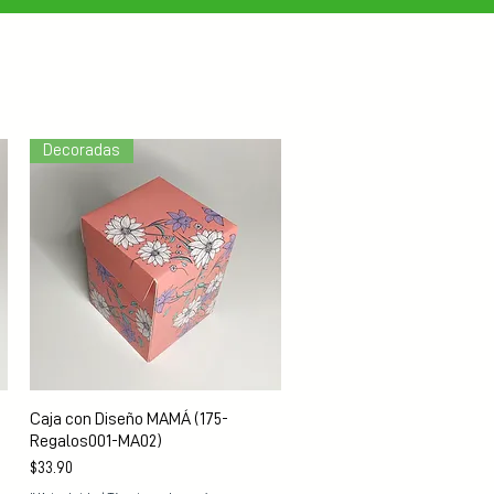
Decoradas
Vista rápida
Caja con Diseño MAMÁ (175-
Regalos001-MA02)
Precio
$33.90