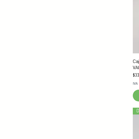
Ca
VA
Pre
$33
IVA
D