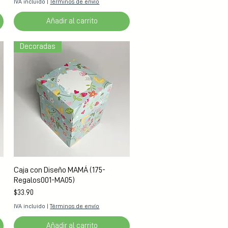
IVA incluido
|
Términos de envío
Añadir al carrito
Decoradas
Vista rápida
Caja con Diseño MAMÁ (175-
Regalos001-MA05)
Precio
$33.90
IVA incluido
|
Términos de envío
Añadir al carrito