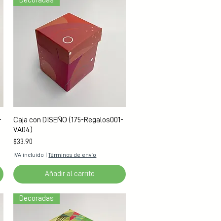
Decoradas
Vista rápida
-
Caja con DISEÑO (175-Regalos001-
VA04)
Precio
$33.90
IVA incluido
|
Términos de envío
Añadir al carrito
Decoradas