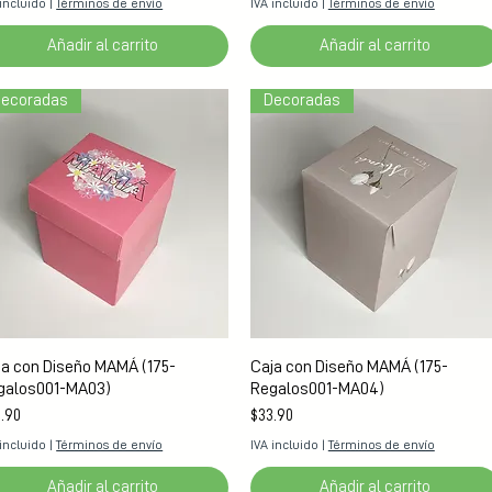
 incluido
|
Términos de envío
IVA incluido
|
Términos de envío
Añadir al carrito
Añadir al carrito
ecoradas
Decoradas
Vista rápida
Vista rápida
ja con Diseño MAMÁ (175-
Caja con Diseño MAMÁ (175-
galos001-MA03)
Regalos001-MA04)
cio
Precio
.90
$33.90
 incluido
|
Términos de envío
IVA incluido
|
Términos de envío
Añadir al carrito
Añadir al carrito