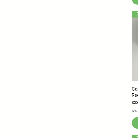
D
Ca
Re
Pre
$33
IVA