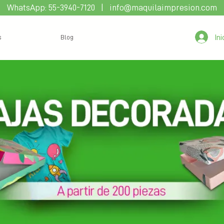
WhatsApp:
55-3940-7120
|
info@maquilaimpresion.com
In
s
Blog