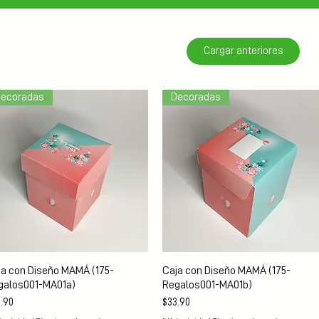
Cargar anteriores
ecoradas
Decoradas
Vista rápida
Vista rápida
ja con Diseño MAMÁ (175-
Caja con Diseño MAMÁ (175-
galos001-MA01a)
Regalos001-MA01b)
cio
Precio
.90
$33.90