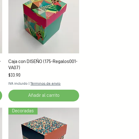
Vista rápida
-
Caja con DISEÑO (175-Regalos001-
VA07)
Precio
$33.90
IVA incluido
|
Términos de envío
Añadir al carrito
Decoradas