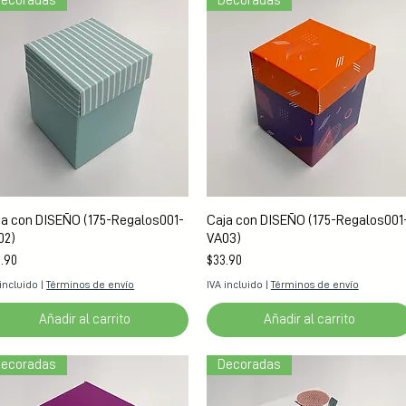
ecoradas
Decoradas
Vista rápida
Vista rápida
ja con DISEÑO (175-Regalos001-
Caja con DISEÑO (175-Regalos001
02)
VA03)
cio
Precio
.90
$33.90
 incluido
|
Términos de envío
IVA incluido
|
Términos de envío
Añadir al carrito
Añadir al carrito
ecoradas
Decoradas