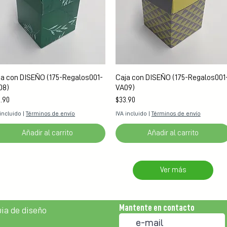
Vista rápida
Vista rápida
ja con DISEÑO (175-Regalos001-
Caja con DISEÑO (175-Regalos001
08)
VA09)
cio
Precio
.90
$33.90
 incluido
|
Términos de envío
IVA incluido
|
Términos de envío
Añadir al carrito
Añadir al carrito
Ver más
Mantente en contacto
ia de diseño