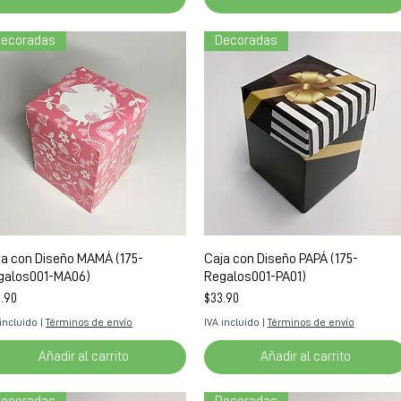
ecoradas
Decoradas
Vista rápida
Vista rápida
ja con Diseño MAMÁ (175-
Caja con Diseño PAPÁ (175-
galos001-MA06)
Regalos001-PA01)
cio
Precio
.90
$33.90
 incluido
|
Términos de envío
IVA incluido
|
Términos de envío
Añadir al carrito
Añadir al carrito