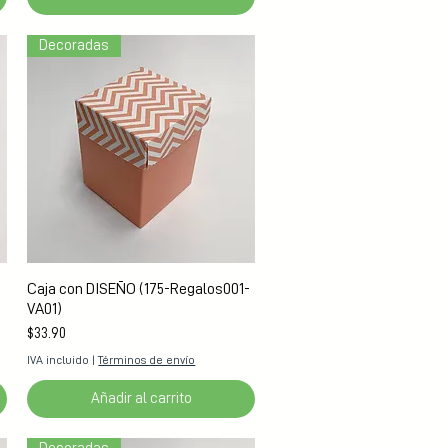
Decoradas
Vista rápida
Caja con DISEÑO (175-Regalos001-
VA01)
Precio
$33.90
IVA incluido
|
Términos de envío
Añadir al carrito