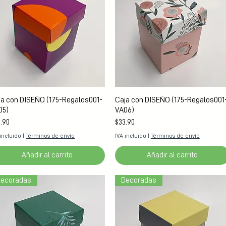
Vista rápida
Vista rápida
ja con DISEÑO (175-Regalos001-
Caja con DISEÑO (175-Regalos001
05)
VA06)
cio
Precio
.90
$33.90
 incluido
|
Términos de envío
IVA incluido
|
Términos de envío
Añadir al carrito
Añadir al carrito
ecoradas
Decoradas