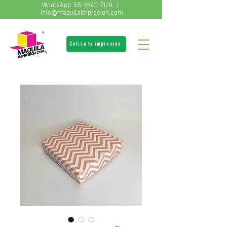
WhatsApp:
55-3940-7120
|
info@maquilaimpresion.com
Cotiza tu impresión