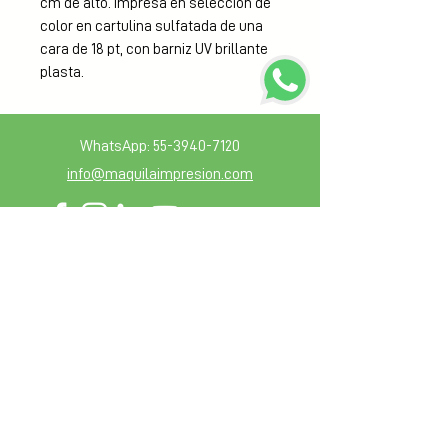
cm de alto. Impresa en selección de 
color en cartulina sulfatada de una 
cara de 18 pt, con barniz UV brillante 
plasta.
WhatsApp:
55-3940-7120
info@maquilaimpresion.com
Sección de miembros
Blog
Guia de diseño
Mantente en contacto