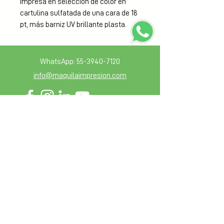
Impresa en selección de color en 
cartulina sulfatada de una cara de 18 
pt, más barniz UV brillante plasta.
WhatsApp:
55-3940-7120
info@maquilaimpresion.com
Sección de miembros
Blog
Guia de diseño
Mantente en contacto