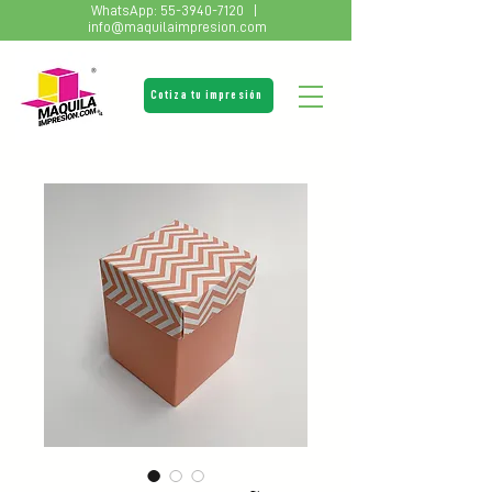
WhatsApp:
55-3940-7120
|
info@maquilaimpresion.com
Cotiza tu impresión