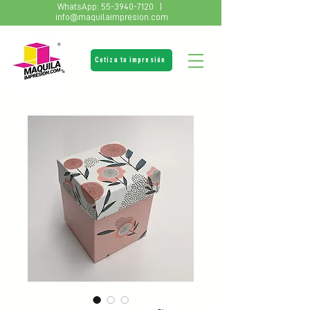
WhatsApp:
55-3940-7120
|
info@maquilaimpresion.com
Cotiza tu impresión