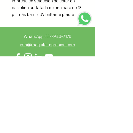
Impresa en selección de color en 
cartulina sulfatada de una cara de 18 
pt, más barniz UV brillante plasta.
WhatsApp:
55-3940-7120
info@maquilaimpresion.com
Sección de miembros
Blog
Guia de diseño
Mantente en contacto