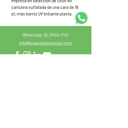
Impresa en selección de color en 
cartulina sulfatada de una cara de 18 
pt, más barniz UV brillante plasta.
WhatsApp:
55-3940-7120
info@maquilaimpresion.com
Sección de miembros
Blog
Guia de diseño
Mantente en contacto