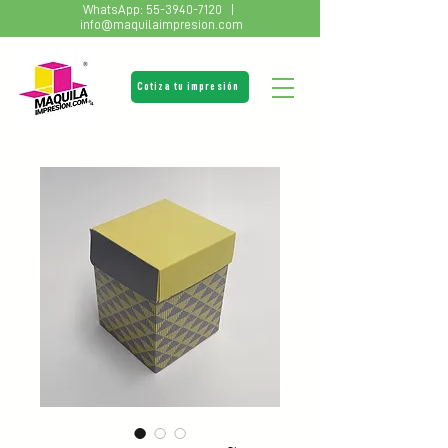
WhatsApp:
55-3940-7120
|
info@maquilaimpresion.com
Cotiza tu impresión