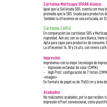
Cartulina Multicapa SPARK blanca
Igual que la Sulfatada SBS, cuenta con muy 
promedio que la SBS. Usada para productos d
También la ofrecemos en una estucada, en 12, 1
Cartulina CAPLE
En comparación las cartulinas SBS y Mutlicap
rugosidad. Aún así, con su cara blanca, tiene
Apta para cajas para productos de consumo. 
La ofrecemos 14, 18 y 24 pts, con revero café
Impresión
Imprimimos con la mejor tecnología de impresió
- Impresión estándar de color (CMYK)
- High Print: configuración de 7 tintas (CMY
<imagen>
En formato de papel es de 75x53 cm y área de
Acabados
No realizamos acabados, por lo que recibes tu
impresión offset convencional, como plastific