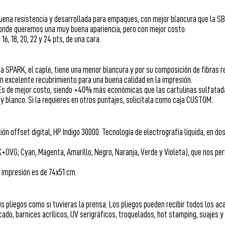
buena resistencia y desarrollada para empaques, con mejor blancura que la 
onde queremos una muy buena apariencia, pero con mejor costo.
6, 18, 20, 22 y 24 pts, de una cara.
a SPARK, el caple, tiene una menor blancura y por su composición de fibras r
 un excelente recubrimiento para una buena calidad en la impresión.
Es de mejor costo, siendo +40% más económicas que las cartulinas sulfatad
 y blanco. Si la requieres en otros puntajes, solicítala como caja CUSTOM.
n offset digital, HP Indigo 30000. Tecnología de electrografía líquida, en do
K+OVG; Cyan, Magenta, Amarillo, Negro, Naranja, Verde y Violeta), que nos p
 impresión es de 74x51 cm.
s pliegos como si tuvieras la prensa. Los pliegos pueden recibir todos los a
ado, barnices acrílicos, UV serigráficos, troquelados, hot stamping, suajes y